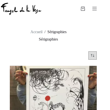
Passer
au
Panier
contenu
d’achat
Accueil
/
Sérigraphies
Sérigraphies