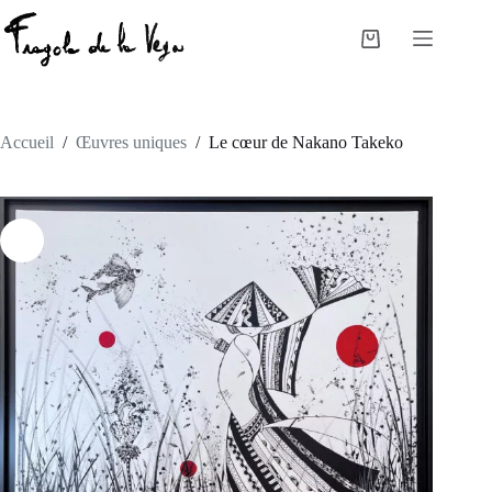
Passer
au
Panier
contenu
d’achat
Accueil
/
Œuvres uniques
/
Le cœur de Nakano Takeko