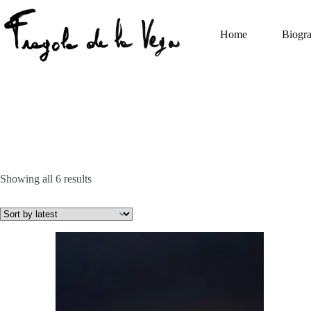
Skip
to
content
Home
Biogr
Sorted
Showing all 6 results
by
latest