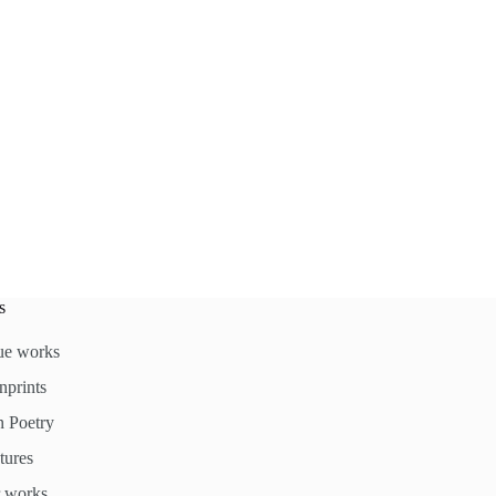
s
ue works
nprints
 Poetry
tures
 works