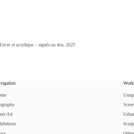
Encre et acrylique – signés au dos, 2025
vigation
Work
ome
Uniq
ography
Scree
eet Art
Urban
hibitions
Sculp
ews
Other