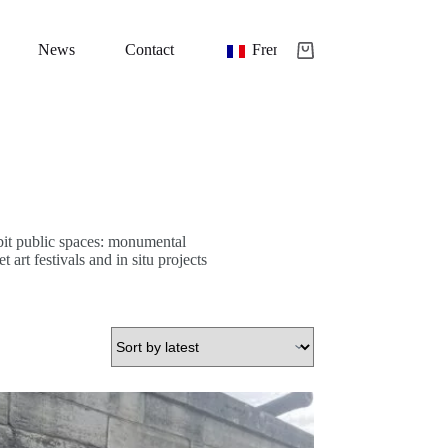
News
Contact
French
Shopping
cart
abit public spaces: monumental
 art festivals and in situ projects