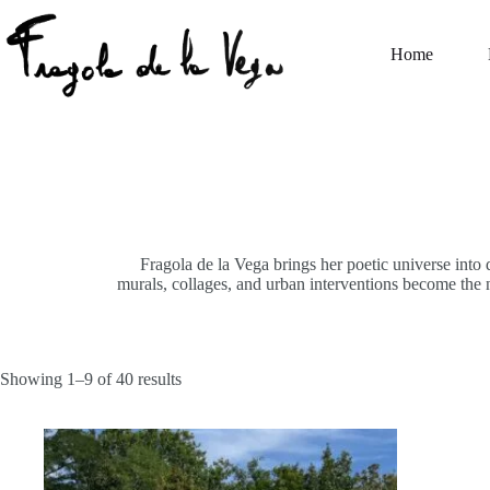
Skip
to
content
Home
Fragola de la Vega brings her poetic universe into 
murals, collages, and urban interventions become the nat
Sorted
Showing 1–9 of 40 results
by
latest