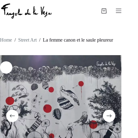
Skip
to
Shopping
content
cart
Home
/
Street Art
/
La femme canon et le saule pleureur