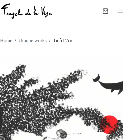
Skip
to
Shopping
content
cart
Home
/
Unique works
/
Tir à l’Arc